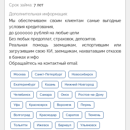
Срок займа:
7 лет
Дополнительная информация:
Мы обеспечиваем своим клиентам самые выгодные
условия кредитования,
до 5000000 рублей на любые цели
Без любых предоплат, страховок, депозитов.
Реальная помощь заемщикам, испортившим или
загрузившим свою КИ, заемщикам, нахватавшим отказов
в банках и мфо
Обращайтесь на контактный email
Москва
Санкт-Петербург
Новосибирск
Екатеринбург
Казань
Нижний Новгород
Челябинск
Самара
Омск
Ростов-на-Дону
Уфа
Красноярск
Воронеж
Пермь
Волгоград
Краснодар
Саратов
Тюмень
Тольятти
Ижевск
Барнаул
Ульяновск