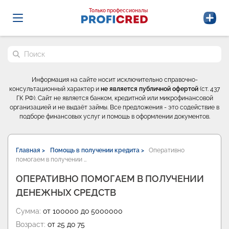
Probrokery - Только профессионалы
Только профессионалы
Поиск по сайту
Информация на сайте носит исключительно справочно-
консультационный характер и
не является публичной офертой
(ст. 437
ГК РФ). Сайт не является банком, кредитной или микрофинансовой
организацией и не выдаёт займы. Все предложения - это содействие в
подборе финансовых услуг и помощь в оформлении документов.
Главная >
Помощь в получении кредита >
Оперативно
помогаем в получении …
ОПЕРАТИВНО ПОМОГАЕМ В ПОЛУЧЕНИИ
ДЕНЕЖНЫХ СРЕДСТВ
Сумма:
от 100000 до 5000000
Возраст:
от 25 до 75