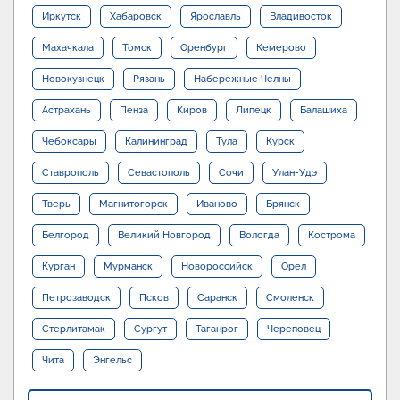
Иркутск
Хабаровск
Ярославль
Владивосток
Махачкала
Томск
Оренбург
Кемерово
Новокузнецк
Рязань
Набережные Челны
Астрахань
Пенза
Киров
Липецк
Балашиха
Чебоксары
Калининград
Тула
Курск
Ставрополь
Севастополь
Сочи
Улан-Удэ
Тверь
Магнитогорск
Иваново
Брянск
Белгород
Великий Новгород
Вологда
Кострома
Курган
Мурманск
Новороссийск
Орел
Петрозаводск
Псков
Саранск
Смоленск
Стерлитамак
Сургут
Таганрог
Череповец
Чита
Энгельс