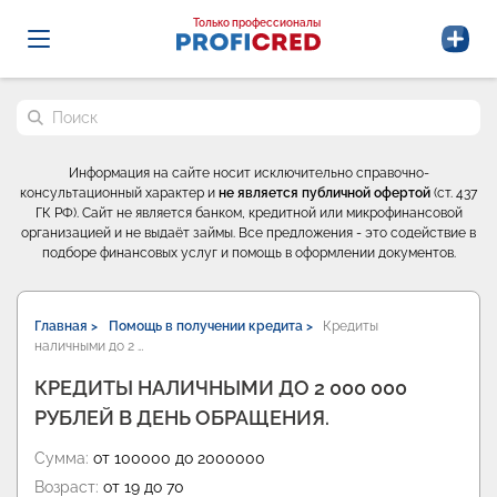
Probrokery - Только профессионалы
Только профессионалы
Поиск по сайту
Информация на сайте носит исключительно справочно-
консультационный характер и
не является публичной офертой
(ст. 437
ГК РФ). Сайт не является банком, кредитной или микрофинансовой
организацией и не выдаёт займы. Все предложения - это содействие в
подборе финансовых услуг и помощь в оформлении документов.
Главная >
Помощь в получении кредита >
Кредиты
наличными до 2 …
КРЕДИТЫ НАЛИЧНЫМИ ДО 2 000 000
РУБЛЕЙ В ДЕНЬ ОБРАЩЕНИЯ.
Сумма:
от 100000 до 2000000
Возраст:
от 19 до 70