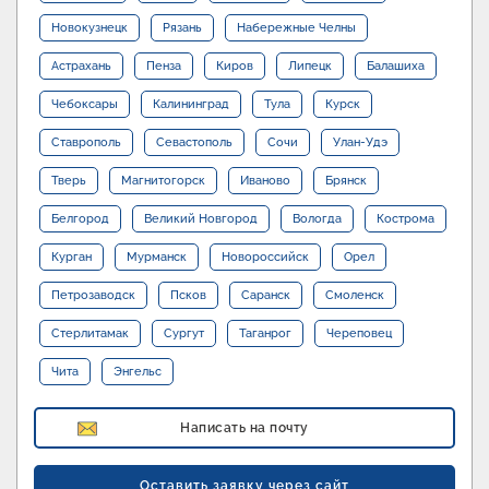
Новокузнецк
Рязань
Набережные Челны
Астрахань
Пенза
Киров
Липецк
Балашиха
Чебоксары
Калининград
Тула
Курск
Ставрополь
Севастополь
Сочи
Улан-Удэ
Тверь
Магнитогорск
Иваново
Брянск
Белгород
Великий Новгород
Вологда
Кострома
Курган
Мурманск
Новороссийск
Орел
Петрозаводск
Псков
Саранск
Смоленск
Стерлитамак
Сургут
Таганрог
Череповец
Чита
Энгельс
Написать на почту
Оставить заявку через сайт