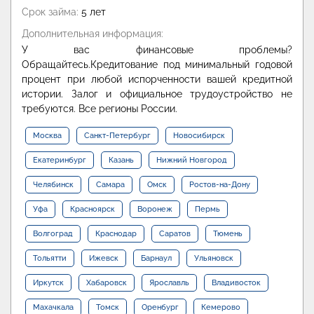
Срок займа:
5 лет
Дополнительная информация:
У вас финансовые проблемы?
Обращайтесь.Кредитование под минимальный годовой
процент при любой испорченности вашей кредитной
истории. Залог и официальное трудоустройство не
требуются. Все регионы России.
Москва
Санкт-Петербург
Новосибирск
Екатеринбург
Казань
Нижний Новгород
Челябинск
Самара
Омск
Ростов-на-Дону
Уфа
Красноярск
Воронеж
Пермь
Волгоград
Краснодар
Саратов
Тюмень
Тольятти
Ижевск
Барнаул
Ульяновск
Иркутск
Хабаровск
Ярославль
Владивосток
Махачкала
Томск
Оренбург
Кемерово