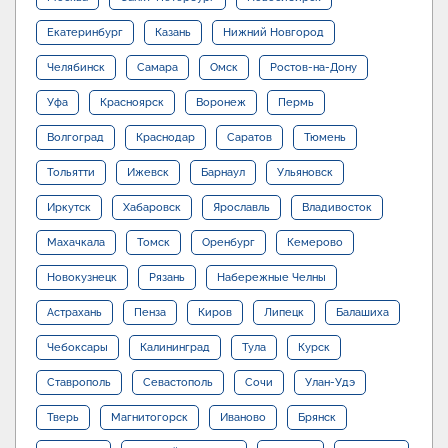
Екатеринбург
Казань
Нижний Новгород
Челябинск
Самара
Омск
Ростов-на-Дону
Уфа
Красноярск
Воронеж
Пермь
Волгоград
Краснодар
Саратов
Тюмень
Тольятти
Ижевск
Барнаул
Ульяновск
Иркутск
Хабаровск
Ярославль
Владивосток
Махачкала
Томск
Оренбург
Кемерово
Новокузнецк
Рязань
Набережные Челны
Астрахань
Пенза
Киров
Липецк
Балашиха
Чебоксары
Калининград
Тула
Курск
Ставрополь
Севастополь
Сочи
Улан-Удэ
Тверь
Магнитогорск
Иваново
Брянск