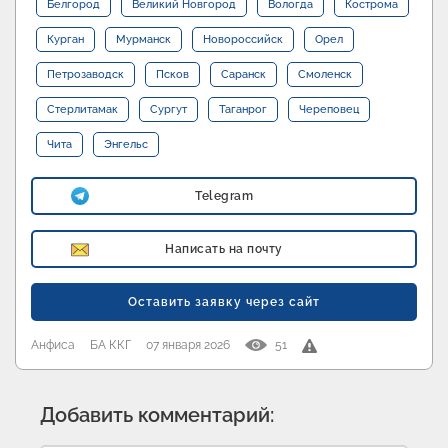
Белгород
Великий Новгород
Вологда
Кострома
Курган
Мурманск
Новороссийск
Орел
Петрозаводск
Псков
Саранск
Смоленск
Стерлитамак
Сургут
Таганрог
Череповец
Чита
Энгельс
Telegram
Написать на почту
Оставить заявку через сайт
Анфиса
БА ККГ
07 января 2026
51
Добавить комментарий: