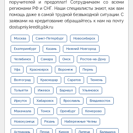
поручителей и предоплат! Сотрудничаем со всеми
регионами РФ и СНГ. Наши специалисты знают, как вам
помощь даже в самой трудной безвыходной ситуации. С
заявками на кредитование обращайтесь к нам на почту
dostupniy.kredit@bk.ru
Москва
Санкт-Петербург
Новосибирск
Екатеринбург
Казань
Нижний Новгород
Челябинск
Самара
Омск
Ростов-на-Дону
Уфа
Красноярск
Воронеж
Пермь
Волгоград
Краснодар
Саратов
Тюмень
Тольятти
Ижевск
Барнаул
Ульяновск
Иркутск
Хабаровск
Ярославль
Владивосток
Махачкала
Томск
Оренбург
Кемерово
Новокузнецк
Рязань
Набережные Челны
Астрахань
Пенза
Киров
Липецк
Балашиха