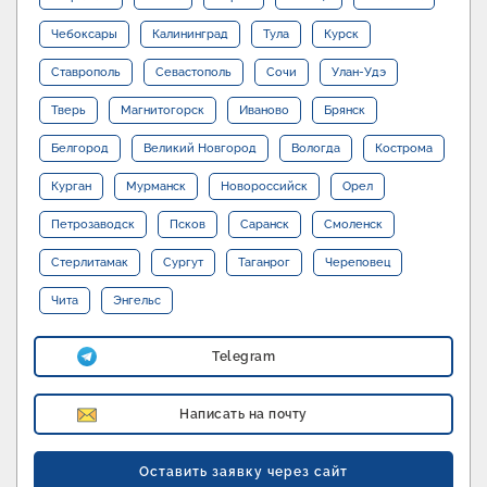
Чебоксары
Калининград
Тула
Курск
Ставрополь
Севастополь
Сочи
Улан-Удэ
Тверь
Магнитогорск
Иваново
Брянск
Белгород
Великий Новгород
Вологда
Кострома
Курган
Мурманск
Новороссийск
Орел
Петрозаводск
Псков
Саранск
Смоленск
Стерлитамак
Сургут
Таганрог
Череповец
Чита
Энгельс
Telegram
Написать на почту
Оставить заявку через сайт