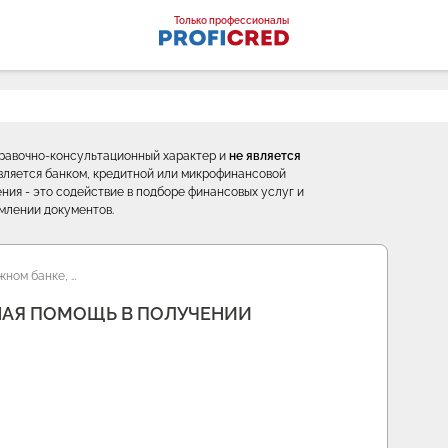
оналы
Только профессионалы
правочно-консультационный характер и
не является
е является банком, кредитной или микрофинансовой
ния - это содействие в подборе финансовых услуг и
млении документов.
жном банке, …
НАЯ ПОМОЩЬ В ПОЛУЧЕНИИ