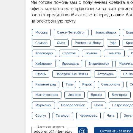
Мы готовы помочь вам с получением кредита в о
офисы которого есть практически во всех регион
вас нет кредитных обязательств перед нашим ба
на электронную почту
Москва
Санкт-Петербург
Новосибирск
Ека
Самара
Омск
Ростов-на-Дону
Уфа
Кра
Краснодар
Саратов
Тюмень
Тольятти
И
Хабаровск
Ярославль
Владивосток
Махачка
Рязань
Набережные Челны
Астрахань
Пенза
Калининград
Тула
Курск
Ставрополь
С
Магнитогорск
Иваново
Брянск
Белгород
Мурманск
Новороссийск
Орел
Петрозавод
Сургут
Таганрог
Череповец
Чита
Энге
Оставить заявку
odobreno@internet.ru