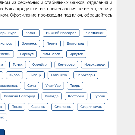
дном из серьезных и стабильных банков, отделения и
ах Ваша кредитная история значения не имеет, если у
нком. Оформление производим под ключ, обращайтесь
теринбург
Казань
Нижний Новгород
Челябинск
сноярск
Воронеж
Пермь
Волгоград
жевск
Барнаул
Ульяновск
Иркутск
ла
Томск
Оренбург
Кемерово
Новокузнецк
Киров
Липецк
Балашиха
Чебоксары
евастополь
Сочи
Улан-Удэ
Тверь
Великий Новгород
Вологда
Кострома
Курган
ск
Псков
Саранск
Смоленск
Стерлитамак
льс