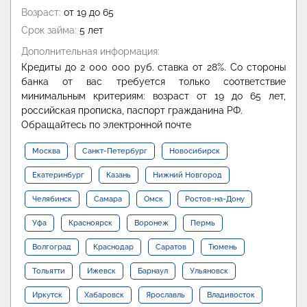
Возраст:
от 19 до 65
Срок займа:
5 лет
Дополнительная информация:
Кредиты до 2 000 000 руб. ставка от 28%. Со стороны
банка от вас требуется только соответствие
минимальным критериям: возраст от 19 до 65 лет,
российская прописка, паспорт гражданина РФ.
Обращайтесь по электронной почте
Москва
Санкт-Петербург
Новосибирск
Екатеринбург
Казань
Нижний Новгород
Челябинск
Самара
Омск
Ростов-на-Дону
Уфа
Красноярск
Воронеж
Пермь
Волгоград
Краснодар
Саратов
Тюмень
Тольятти
Ижевск
Барнаул
Ульяновск
Иркутск
Хабаровск
Ярославль
Владивосток