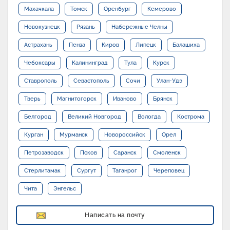
Махачкала
Томск
Оренбург
Кемерово
Новокузнецк
Рязань
Набережные Челны
Астрахань
Пенза
Киров
Липецк
Балашиха
Чебоксары
Калининград
Тула
Курск
Ставрополь
Севастополь
Сочи
Улан-Удэ
Тверь
Магнитогорск
Иваново
Брянск
Белгород
Великий Новгород
Вологда
Кострома
Курган
Мурманск
Новороссийск
Орел
Петрозаводск
Псков
Саранск
Смоленск
Стерлитамак
Сургут
Таганрог
Череповец
Чита
Энгельс
Написать на почту