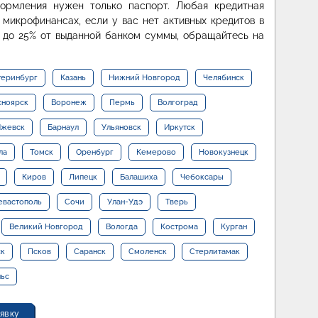
формления нужен только паспорт. Любая кредитная
 микрофинансах, если у вас нет активных кредитов в
 до 25% от выданной банком суммы, обращайтесь на
теринбург
Казань
Нижний Новгород
Челябинск
сноярск
Воронеж
Пермь
Волгоград
жевск
Барнаул
Ульяновск
Иркутск
ла
Томск
Оренбург
Кемерово
Новокузнецк
Киров
Липецк
Балашиха
Чебоксары
евастополь
Сочи
Улан-Удэ
Тверь
Великий Новгород
Вологда
Кострома
Курган
ск
Псков
Саранск
Смоленск
Стерлитамак
льс
явку