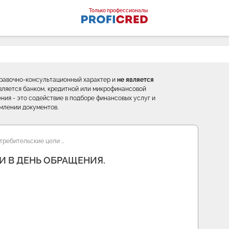
оналы
Только профессионалы
правочно-консультационный характер и
не является
е является банком, кредитной или микрофинансовой
ния - это содействие в подборе финансовых услуг и
млении документов.
требительские цели …
И В ДЕНЬ ОБРАЩЕНИЯ.