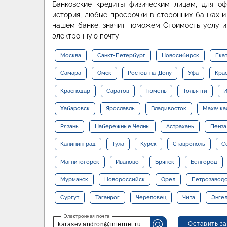
Банковские кредиты физическим лицам, для о
история, любые просрочки в сторонних банках и
нашем банке, значит поможем Стоимость услуги
электронную почту
Москва
Санкт-Петербург
Новосибирск
Ека
Самара
Омск
Ростов-на-Дону
Уфа
Кра
Краснодар
Саратов
Тюмень
Тольятти
И
Хабаровск
Ярославль
Владивосток
Махачка
Рязань
Набережные Челны
Астрахань
Пенза
Калининград
Тула
Курск
Ставрополь
С
Магнитогорск
Иваново
Брянск
Белгород
Мурманск
Новороссийск
Орел
Петрозавод
Сургут
Таганрог
Череповец
Чита
Энге
Оставить за
karasev.andron@internet.ru