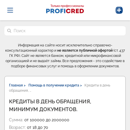
Probrokery - Только профессионалы
Только профессионалы
Поиск по сайту
Информация на сайте носит исключительно справочно-
консультационный характер и
не является публичной офертой
(ст. 437
ГК РФ). Сайт не является банком, кредитной или микрофинансовой
организацией и не выдаёт займы. Все предложения - это содействие в
подборе финансовых услуг и помощь в оформлении документов.
Главная >
Помощь в получении кредита >
Кредиты в день
обращения, …
КРЕДИТЫ В ДЕНЬ ОБРАЩЕНИЯ,
МИНИМУМ ДОКУМЕНТОВ.
Сумма:
от 100000 до 2000000
Возраст:
от 18 до 70