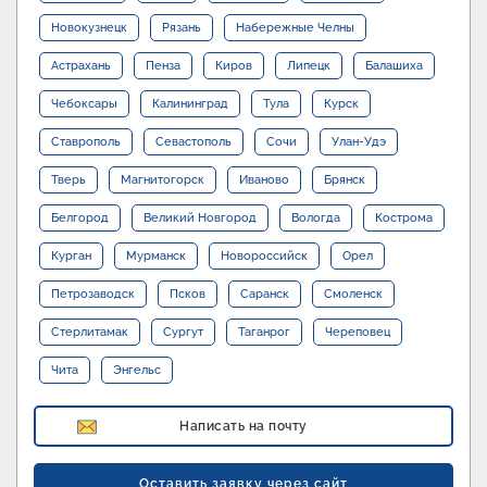
Новокузнецк
Рязань
Набережные Челны
Астрахань
Пенза
Киров
Липецк
Балашиха
Чебоксары
Калининград
Тула
Курск
Ставрополь
Севастополь
Сочи
Улан-Удэ
Тверь
Магнитогорск
Иваново
Брянск
Белгород
Великий Новгород
Вологда
Кострома
Курган
Мурманск
Новороссийск
Орел
Петрозаводск
Псков
Саранск
Смоленск
Стерлитамак
Сургут
Таганрог
Череповец
Чита
Энгельс
Написать на почту
Оставить заявку через сайт