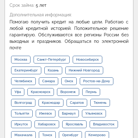
Срок займа:
5 лет
Дополнительная информация:
Помогаю получить кредит на любые цели. Работаю с
любой кредитной историей. Положительное решение
гарантирую. Обслуживаются все регионы России без
выходных и праздников. Обращаться по электронной
почте
Москва
Санкт-Петербург
Новосибирск
Екатеринбург
Казань
Нижний Новгород
Челябинск
Самара
Омск
Ростов-на-Дону
Уфа
Красноярск
Воронеж
Пермь
Волгоград
Краснодар
Саратов
Тюмень
Тольятти
Ижевск
Барнаул
Ульяновск
Иркутск
Хабаровск
Ярославль
Владивосток
Махачкала
Томск
Оренбург
Кемерово