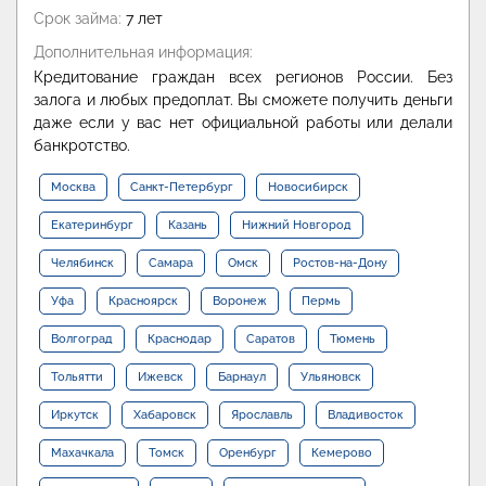
Срок займа:
7 лет
Дополнительная информация:
Кредитование граждан всех регионов России. Без
залога и любых предоплат. Вы сможете получить деньги
даже если у вас нет официальной работы или делали
банкротство.
Москва
Санкт-Петербург
Новосибирск
Екатеринбург
Казань
Нижний Новгород
Челябинск
Самара
Омск
Ростов-на-Дону
Уфа
Красноярск
Воронеж
Пермь
Волгоград
Краснодар
Саратов
Тюмень
Тольятти
Ижевск
Барнаул
Ульяновск
Иркутск
Хабаровск
Ярославль
Владивосток
Махачкала
Томск
Оренбург
Кемерово