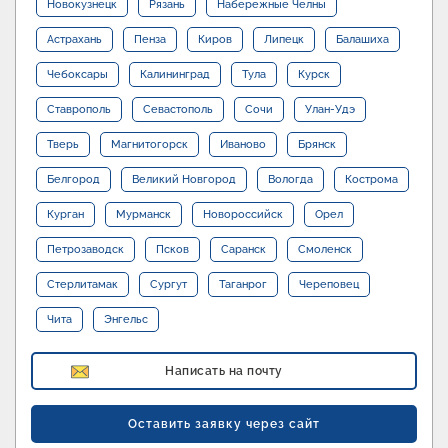
Новокузнецк
Рязань
Набережные Челны
Астрахань
Пенза
Киров
Липецк
Балашиха
Чебоксары
Калининград
Тула
Курск
Ставрополь
Севастополь
Сочи
Улан-Удэ
Тверь
Магнитогорск
Иваново
Брянск
Белгород
Великий Новгород
Вологда
Кострома
Курган
Мурманск
Новороссийск
Орел
Петрозаводск
Псков
Саранск
Смоленск
Стерлитамак
Сургут
Таганрог
Череповец
Чита
Энгельс
Написать на почту
Оставить заявку через сайт