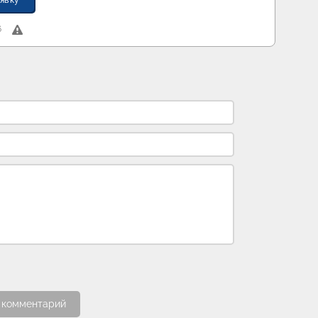
явку
6
 комментарий