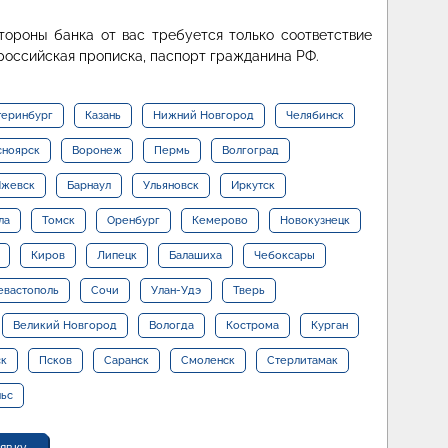
тороны банка от вас требуется только соответствие
 российская прописка, паспорт гражданина РФ.
теринбург
Казань
Нижний Новгород
Челябинск
сноярск
Воронеж
Пермь
Волгоград
жевск
Барнаул
Ульяновск
Иркутск
ла
Томск
Оренбург
Кемерово
Новокузнецк
Киров
Липецк
Балашиха
Чебоксары
евастополь
Сочи
Улан-Удэ
Тверь
Великий Новгород
Вологда
Кострома
Курган
ск
Псков
Саранск
Смоленск
Стерлитамак
льс