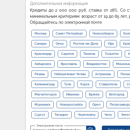
Дополнительная информация:
Кредиты до 2 000 000 руб. ставка от 28%. Со с
минимальным критериям: возраст от 19 до 65 лет,
Обращайтесь по электронной почте
Москва
Санкт-Петербург
Новосибирск
Ека
Самара
Омск
Ростов-на-Дону
Уфа
Кра
Краснодар
Саратов
Тюмень
Тольятти
И
Хабаровск
Ярославль
Владивосток
Махачка
Рязань
Набережные Челны
Астрахань
Пенза
Калининград
Тула
Курск
Ставрополь
С
Магнитогорск
Иваново
Брянск
Белгород
Мурманск
Новороссийск
Орел
Петрозавод
Сургут
Таганрог
Череповец
Чита
Энге