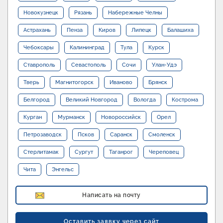
Новокузнецк
Рязань
Набережные Челны
Астрахань
Пенза
Киров
Липецк
Балашиха
Чебоксары
Калининград
Тула
Курск
Ставрополь
Севастополь
Сочи
Улан-Удэ
Тверь
Магнитогорск
Иваново
Брянск
Белгород
Великий Новгород
Вологда
Кострома
Курган
Мурманск
Новороссийск
Орел
Петрозаводск
Псков
Саранск
Смоленск
Стерлитамак
Сургут
Таганрог
Череповец
Чита
Энгельс
Написать на почту
Оставить заявку через сайт