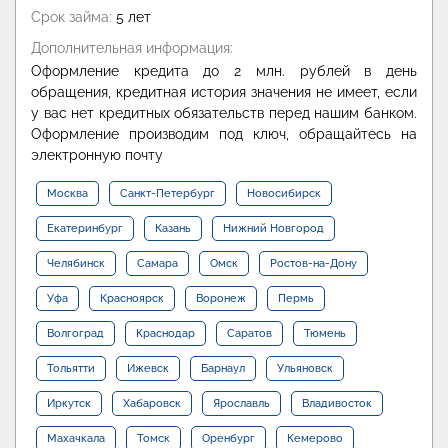
Срок займа:
5 лет
Дополнительная информация:
Оформление кредита до 2 млн. рублей в день
обращения, кредитная история значения не имеет, если
у вас нет кредитных обязательств перед нашим банком.
Оформление производим под ключ, обращайтесь на
электронную почту
Москва
Санкт-Петербург
Новосибирск
Екатеринбург
Казань
Нижний Новгород
Челябинск
Самара
Омск
Ростов-на-Дону
Уфа
Красноярск
Воронеж
Пермь
Волгоград
Краснодар
Саратов
Тюмень
Тольятти
Ижевск
Барнаул
Ульяновск
Иркутск
Хабаровск
Ярославль
Владивосток
Махачкала
Томск
Оренбург
Кемерово