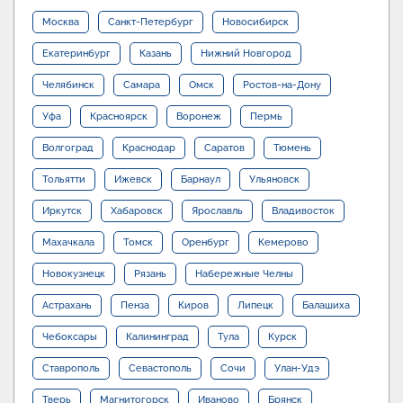
Москва
Санкт-Петербург
Новосибирск
Екатеринбург
Казань
Нижний Новгород
Челябинск
Самара
Омск
Ростов-на-Дону
Уфа
Красноярск
Воронеж
Пермь
Волгоград
Краснодар
Саратов
Тюмень
Тольятти
Ижевск
Барнаул
Ульяновск
Иркутск
Хабаровск
Ярославль
Владивосток
Махачкала
Томск
Оренбург
Кемерово
Новокузнецк
Рязань
Набережные Челны
Астрахань
Пенза
Киров
Липецк
Балашиха
Чебоксары
Калининград
Тула
Курск
Ставрополь
Севастополь
Сочи
Улан-Удэ
Тверь
Магнитогорск
Иваново
Брянск