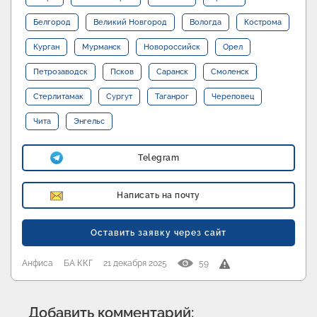
Белгород
Великий Новгород
Вологда
Кострома
Курган
Мурманск
Новороссийск
Орел
Петрозаводск
Псков
Саранск
Смоленск
Стерлитамак
Сургут
Таганрог
Череповец
Чита
Энгельс
Telegram
Написать на почту
Оставить заявку через сайт
Анфиса
БА ККГ
21 декабря 2025
59
Добавить комментарий: