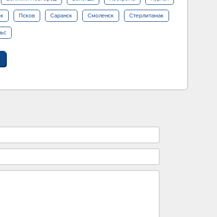
ск
Псков
Саранск
Смоленск
Стерлитамак
льс