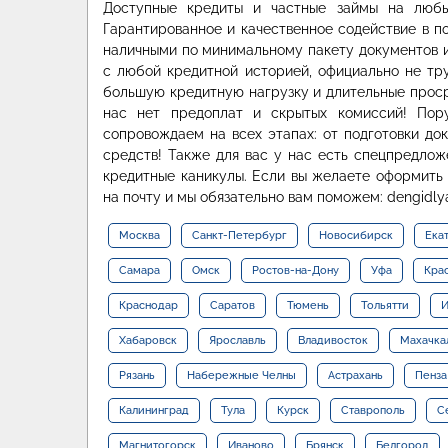
Доступные кредиты и частные займы на любы
Гарантированное и качественное содействие в п
наличными по минимальному пакету документов и
с любой кредитной историей, официально не т
большую кредитную нагрузку и длительные проср
нас нет предоплат и скрытых комиссий! Пор
сопровождаем на всех этапах: от подготовки до
средств! Также для вас у нас есть спецпредлож
кредитные каникулы. Если вы желаете оформить 
на почту и мы обязательно вам поможем: dengidly
Москва
Санкт-Петербург
Новосибирск
Ека
Самара
Омск
Ростов-на-Дону
Уфа
Кра
Краснодар
Саратов
Тюмень
Тольятти
И
Хабаровск
Ярославль
Владивосток
Махачка
Рязань
Набережные Челны
Астрахань
Пенза
Калининград
Тула
Курск
Ставрополь
С
Магнитогорск
Иваново
Брянск
Белгород