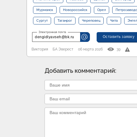
Мурманск
Новороссийск
Орел
Петрозавод
Сургут
Таганрог
Череповец
Чита
Энге
Оставить заявку
dengidlyavseh@bk.ru
Виктория
БА Эверест
06 марта 2026
39
Добавить комментарий: