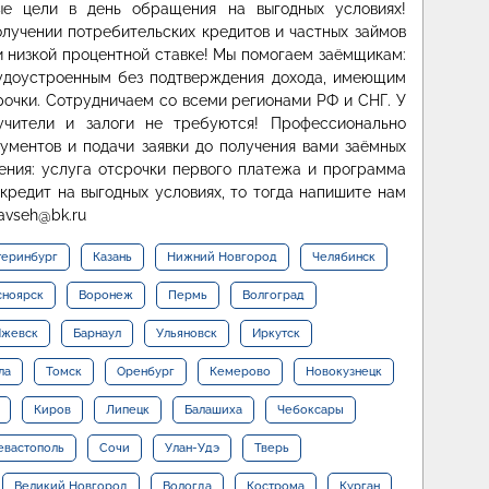
е цели в день обращения на выгодных условиях!
олучении потребительских кредитов и частных займов
 низкой процентной ставке! Мы помогаем заёмщикам:
рудоустроенным без подтверждения дохода, имеющим
очки. Сотрудничаем со всеми регионами РФ и СНГ. У
учители и залоги не требуются! Профессионально
кументов и подачи заявки до получения вами заёмных
ения: услуга отсрочки первого платежа и программа
кредит на выгодных условиях, то тогда напишите нам
avseh@bk.ru
теринбург
Казань
Нижний Новгород
Челябинск
сноярск
Воронеж
Пермь
Волгоград
жевск
Барнаул
Ульяновск
Иркутск
ла
Томск
Оренбург
Кемерово
Новокузнецк
Киров
Липецк
Балашиха
Чебоксары
евастополь
Сочи
Улан-Удэ
Тверь
Великий Новгород
Вологда
Кострома
Курган