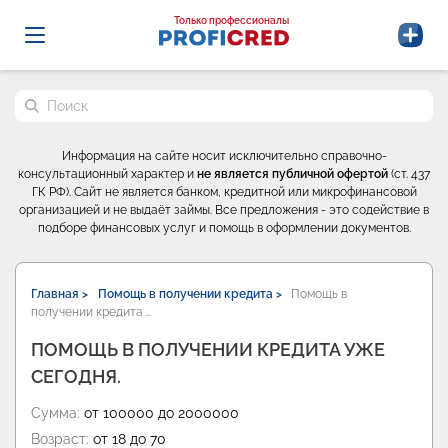
Probrokery - Только профессионалы
Только профессионалы
Поиск по сайту
Информация на сайте носит исключительно справочно-
консультационный характер и
не является публичной офертой
(ст. 437
ГК РФ). Сайт не является банком, кредитной или микрофинансовой
организацией и не выдаёт займы. Все предложения - это содействие в
подборе финансовых услуг и помощь в оформлении документов.
Главная >
Помощь в получении кредита >
Помощь в
получении кредита …
ПОМОЩЬ В ПОЛУЧЕНИИ КРЕДИТА УЖЕ
СЕГОДНЯ.
Сумма:
от 100000 до 2000000
Возраст:
от 18 до 70