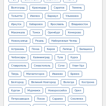
Волгоград
Краснодар
Саратов
Тюмень
Тольятти
Ижевск
Барнаул
Ульяновск
Иркутск
Хабаровск
Ярославль
Владивосток
Махачкала
Томск
Оренбург
Кемерово
Новокузнецк
Рязань
Набережные Челны
Астрахань
Пенза
Киров
Липецк
Балашиха
Чебоксары
Калининград
Тула
Курск
Ставрополь
Севастополь
Сочи
Улан-Удэ
Тверь
Магнитогорск
Иваново
Брянск
Белгород
Великий Новгород
Вологда
Кострома
Курган
Мурманск
Новороссийск
Орел
Петрозаводск
Псков
Саранск
Смоленск