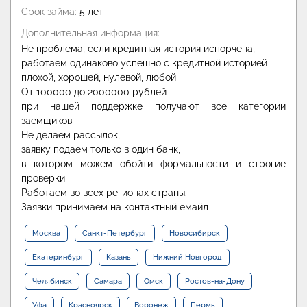
Срок займа:
5 лет
Дополнительная информация:
Не проблема, если кредитная история испорчена,
работаем одинаково успешно с кредитной историей
плохой, хорошей, нулевой, любой
От 100000 до 2000000 рублей
при нашей поддержке получают все категории
заемщиков
Не делаем рассылок,
заявку подаем только в один банк,
в котором можем обойти формальности и строгие
проверки
Работаем во всех регионах страны.
Заявки принимаем на контактный емайл
Москва
Санкт-Петербург
Новосибирск
Екатеринбург
Казань
Нижний Новгород
Челябинск
Самара
Омск
Ростов-на-Дону
Уфа
Красноярск
Воронеж
Пермь