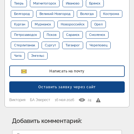
Тверь
Магнитогорск
Иваново
Брянск
Белгород
Великий Новгород
Вологда
Кострома
Курган
Мурманск
Новороссийск
Орел
Петрозаводск
Псков
Саранск
Смоленск
Стерлитамак
Сургут
Таганрог
Череповец
Чита
Энгельс
Написать на почту
Оставить заявку через сайт
Виктория
БА Эверест
16 мая 2026
24
Добавить комментарий: