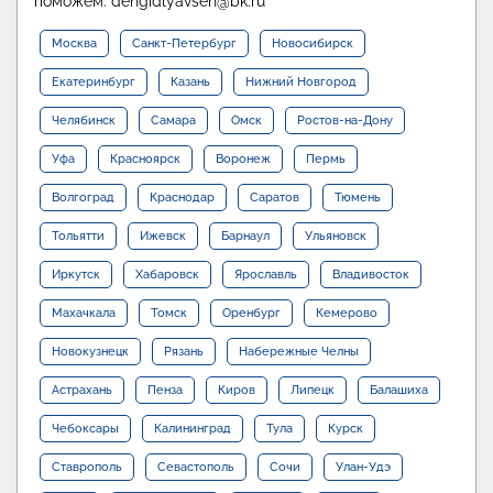
поможем: dengidlyavseh@bk.ru
Москва
Санкт-Петербург
Новосибирск
Екатеринбург
Казань
Нижний Новгород
Челябинск
Самара
Омск
Ростов-на-Дону
Уфа
Красноярск
Воронеж
Пермь
Волгоград
Краснодар
Саратов
Тюмень
Тольятти
Ижевск
Барнаул
Ульяновск
Иркутск
Хабаровск
Ярославль
Владивосток
Махачкала
Томск
Оренбург
Кемерово
Новокузнецк
Рязань
Набережные Челны
Астрахань
Пенза
Киров
Липецк
Балашиха
Чебоксары
Калининград
Тула
Курск
Ставрополь
Севастополь
Сочи
Улан-Удэ