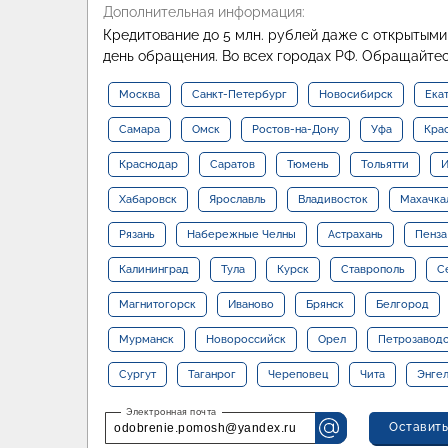
Дополнительная информация:
Кредитование до 5 млн. рублей даже с открытыми 
день обращения. Во всех городах РФ. Обращайтес
Москва
Санкт-Петербург
Новосибирск
Ека
Самара
Омск
Ростов-на-Дону
Уфа
Кра
Краснодар
Саратов
Тюмень
Тольятти
И
Хабаровск
Ярославль
Владивосток
Махачка
Рязань
Набережные Челны
Астрахань
Пенза
Калининград
Тула
Курск
Ставрополь
С
Магнитогорск
Иваново
Брянск
Белгород
Мурманск
Новороссийск
Орел
Петрозавод
Сургут
Таганрог
Череповец
Чита
Энге
Оставить
odobrenie.pomosh@yandex.ru