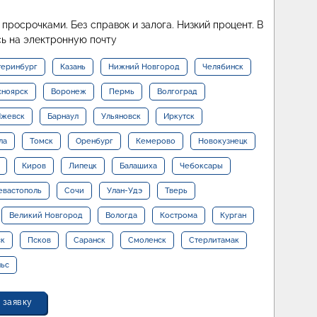
просрочками. Без справок и залога. Низкий процент. В
ь на электронную почту
теринбург
Казань
Нижний Новгород
Челябинск
сноярск
Воронеж
Пермь
Волгоград
жевск
Барнаул
Ульяновск
Иркутск
ла
Томск
Оренбург
Кемерово
Новокузнецк
Киров
Липецк
Балашиха
Чебоксары
евастополь
Сочи
Улан-Удэ
Тверь
Великий Новгород
Вологда
Кострома
Курган
ск
Псков
Саранск
Смоленск
Стерлитамак
льс
 заявку