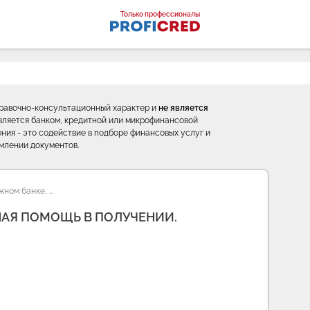
оналы
Только профессионалы
правочно-консультационный характер и
не является
е является банком, кредитной или микрофинансовой
ния - это содействие в подборе финансовых услуг и
млении документов.
жном банке, …
НАЯ ПОМОЩЬ В ПОЛУЧЕНИИ.