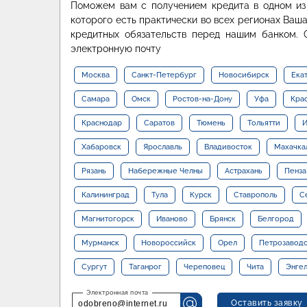
Поможем вам с получением кредита в одном из 
которого есть практически во всех регионах Ваша
кредитных обязательств перед нашим банком.
электронную почту
Москва
Санкт-Петербург
Новосибирск
Ека
Самара
Омск
Ростов-на-Дону
Уфа
Кра
Краснодар
Саратов
Тюмень
Тольятти
И
Хабаровск
Ярославль
Владивосток
Махачка
Рязань
Набережные Челны
Астрахань
Пенза
Калининград
Тула
Курск
Ставрополь
С
Магнитогорск
Иваново
Брянск
Белгород
Мурманск
Новороссийск
Орел
Петрозавод
Сургут
Таганрог
Череповец
Чита
Энге
Оставить заявку
odobreno@internet.ru