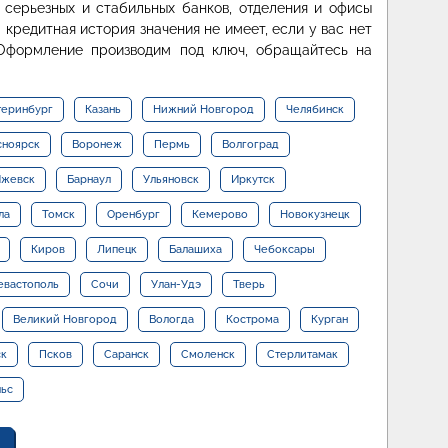
серьезных и стабильных банков, отделения и офисы
 кредитная история значения не имеет, если у вас нет
 Оформление производим под ключ, обращайтесь на
теринбург
Казань
Нижний Новгород
Челябинск
сноярск
Воронеж
Пермь
Волгоград
жевск
Барнаул
Ульяновск
Иркутск
ла
Томск
Оренбург
Кемерово
Новокузнецк
Киров
Липецк
Балашиха
Чебоксары
евастополь
Сочи
Улан-Удэ
Тверь
Великий Новгород
Вологда
Кострома
Курган
ск
Псков
Саранск
Смоленск
Стерлитамак
льс