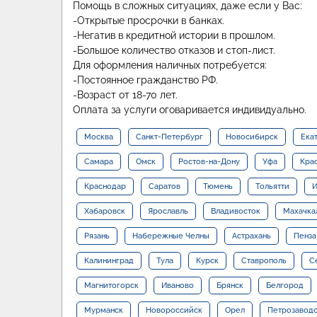
Помощь в сложных ситуациях, даже если у Вас:
-Открытые просрочки в банках.
-Негатив в кредитной истории в прошлом.
-Большое количество отказов и стоп-лист.
Для оформления наличных потребуется:
-Постоянное гражданство РФ.
-Возраст от 18-70 лет.
Оплата за услуги оговаривается индивидуально.
Москва
Санкт-Петербург
Новосибирск
Ека
Самара
Омск
Ростов-на-Дону
Уфа
Кра
Краснодар
Саратов
Тюмень
Тольятти
И
Хабаровск
Ярославль
Владивосток
Махачка
Рязань
Набережные Челны
Астрахань
Пенза
Калининград
Тула
Курск
Ставрополь
С
Магнитогорск
Иваново
Брянск
Белгород
Мурманск
Новороссийск
Орел
Петрозавод