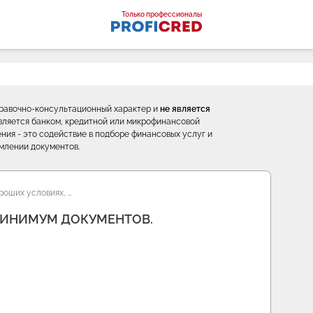
оналы
Только профессионалы
правочно-консультационный характер и
не является
е является банком, кредитной или микрофинансовой
ния - это содействие в подборе финансовых услуг и
млении документов.
роших условиях, …
МИНИМУМ ДОКУМЕНТОВ.