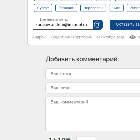
Сургут
Таганрог
Череповец
Чита
Энге
Оставить за
karasev.andron@internet.ru
Андрон
Кредитная Территория
03 октября 2025
Добавить комментарий: