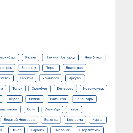
теринбург
Казань
Нижний Новгород
Челябинск
сноярск
Воронеж
Пермь
Волгоград
жевск
Барнаул
Ульяновск
Иркутск
ла
Томск
Оренбург
Кемерово
Новокузнецк
Киров
Липецк
Балашиха
Чебоксары
евастополь
Сочи
Улан-Удэ
Тверь
Великий Новгород
Вологда
Кострома
Курган
ск
Псков
Саранск
Смоленск
Стерлитамак