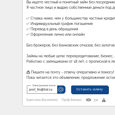
Вы ищете честный и понятный займ без посредник
Я частное лицо и выдаю собственные деньги под д
✅ Ставка ниже, чем у большинства частных креди
✅ Индивидуальный график погашения
✅ Перевод в день обращения
✅ Оформление лично или онлайн
Без брокеров, без банковских отказов, без залогов
Займы на любые цели: перекредитование, бизнес,
Работаю с заёмщиками от 18 лет, с пропиской в л
📩 Пишите на почту - отвечу оперативно и помогу!
Пока читается это объявление, предложение оста
Оставить заявку
prof_fin@list.ru
Кристина Василенко
Проф Финанс
374