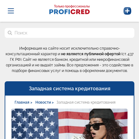
Probrokery - Только профессионалы
Только профессионалы
Поиск по сайту
Информация на сайте носит исключительно справочно-
консультационный характер и
не является публичной офертой
(ст. 437
ГК РФ). Сайт не является банком, кредитной или микрофинансовой
организацией и не выдаёт займы. Все предложения - это содействие в
подборе финансовых услуг и помощь в оформлении документов.
Западная система кредитования
Главная >
Новости >
Западная система кредитования