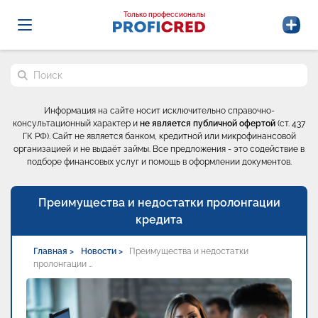
Probrokery - Только профессионалы
Только профессионалы
Поиск по сайту
Информация на сайте носит исключительно справочно-
консультационный характер и
не является публичной офертой
(ст. 437
ГК РФ). Сайт не является банком, кредитной или микрофинансовой
организацией и не выдаёт займы. Все предложения - это содействие в
подборе финансовых услуг и помощь в оформлении документов.
Преимущества и недостатки пролонгации
кредита
Главная >
Новости >
Преимущества и недостатки
пролонгации …