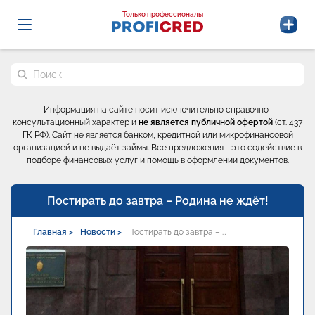
Probrokery - Только профессионалы
Только профессионалы
Поиск по сайту
Информация на сайте носит исключительно справочно-
консультационный характер и
не является публичной офертой
(ст. 437
ГК РФ). Сайт не является банком, кредитной или микрофинансовой
организацией и не выдаёт займы. Все предложения - это содействие в
подборе финансовых услуг и помощь в оформлении документов.
Постирать до завтра – Родина не ждёт!
Главная >
Новости >
Постирать до завтра – …