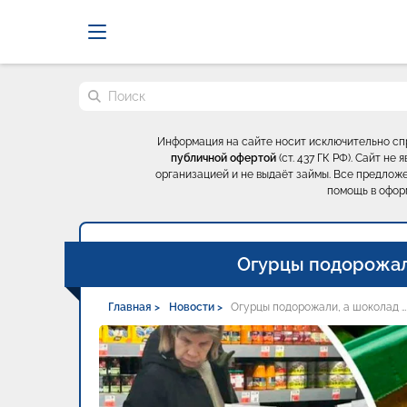
Probrokery - Только професси
Поиск по сайту
Информация на сайте носит исключительно с
публичной офертой
(ст. 437 ГК РФ). Сайт н
организацией и не выдаёт займы. Все предложе
помощь в офор
Огурцы подорожал
Главная >
Новости >
Огурцы подорожали, а шоколад …