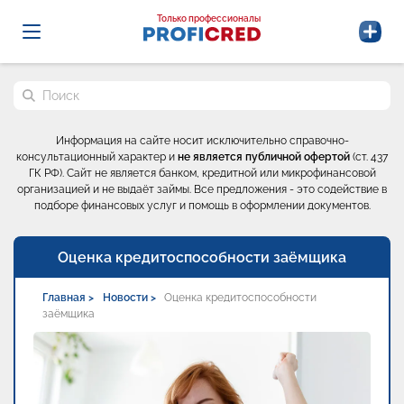
Probrokery - Только профессионалы
Только профессионалы
Поиск по сайту
Информация на сайте носит исключительно справочно-
консультационный характер и
не является публичной офертой
(ст. 437
ГК РФ). Сайт не является банком, кредитной или микрофинансовой
организацией и не выдаёт займы. Все предложения - это содействие в
подборе финансовых услуг и помощь в оформлении документов.
Оценка кредитоспособности заёмщика
Главная >
Новости >
Оценка кредитоспособности
заёмщика