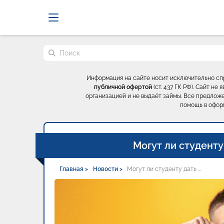
Probrokery - Только професси
Поиск по сайту
Информация на сайте носит исключительно с
публичной офертой
(ст. 437 ГК РФ). Сайт н
организацией и не выдаёт займы. Все предложе
помощь в офор
Могут ли студенту
Главная >
Новости >
Могут ли студенту дать …