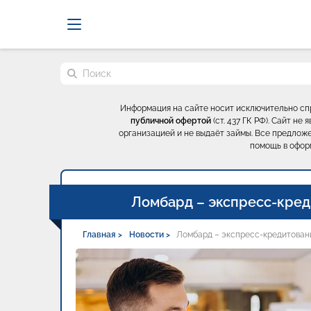
Probrokery - Только професси
Поиск по сайту
Информация на сайте носит исключительно с
публичной офертой
(ст. 437 ГК РФ). Сайт н
организацией и не выдаёт займы. Все предложе
помощь в офор
Ломбард – экспресс-кред
Главная >
Новости >
Ломбард – экспресс-кредитовани