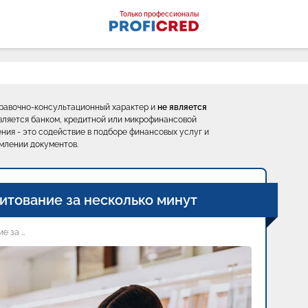
оналы
Только профессионалы
правочно-консультационный характер и
не является
е является банком, кредитной или микрофинансовой
ния - это содействие в подборе финансовых услуг и
млении документов.
итование за несколько минут
е за …