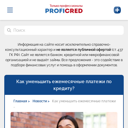
Probrokery - Только профессионалы
Только профессионалы
Поиск по сайту
Информация на сайте носит исключительно справочно-
консультационный характер и
не является публичной офертой
(ст. 437
ГК РФ). Сайт не является банком, кредитной или микрофинансовой
организацией и не выдаёт займы. Все предложения - это содействие в
подборе финансовых услуг и помощь в оформлении документов.
Как уменьшить ежемесячные платежи по
кредиту?
Главная >
Новости >
Как уменьшить ежемесячные платежи
…