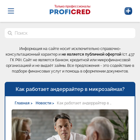
Probrokery - Только профессионалы
Только профессионалы
Поиск по сайту
Информация на сайте носит исключительно справочно-
консультационный характер и
не является публичной офертой
(ст. 437
ГК РФ). Сайт не является банком, кредитной или микрофинансовой
организацией и не выдаёт займы. Все предложения - это содействие в
подборе финансовых услуг и помощь в оформлении документов.
Как работает андеррайтер в микрозаймах?
Главная >
Новости >
Как работает андеррайтер в …