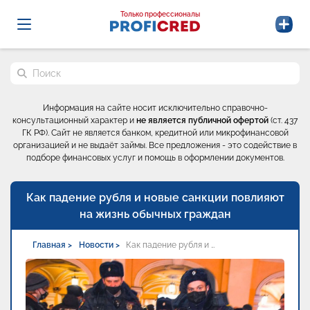
Probrokery - Только профессионалы
Только профессионалы
Поиск по сайту
Информация на сайте носит исключительно справочно-
консультационный характер и
не является публичной офертой
(ст. 437
ГК РФ). Сайт не является банком, кредитной или микрофинансовой
организацией и не выдаёт займы. Все предложения - это содействие в
подборе финансовых услуг и помощь в оформлении документов.
Как падение рубля и новые санкции повлияют
на жизнь обычных граждан
Главная >
Новости >
Как падение рубля и …