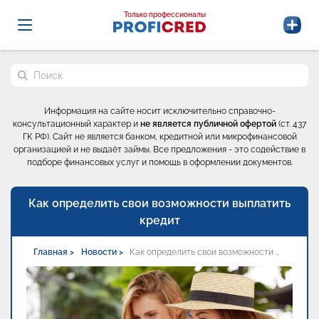
Probrokery - Только профессионалы
Только профессионалы
Поиск по сайту
Информация на сайте носит исключительно справочно-
консультационный характер и
не является публичной офертой
(ст. 437
ГК РФ). Сайт не является банком, кредитной или микрофинансовой
организацией и не выдаёт займы. Все предложения - это содействие в
подборе финансовых услуг и помощь в оформлении документов.
Как определить свои возможности выплатить
кредит
Главная >
Новости >
Как определить свои возможности …