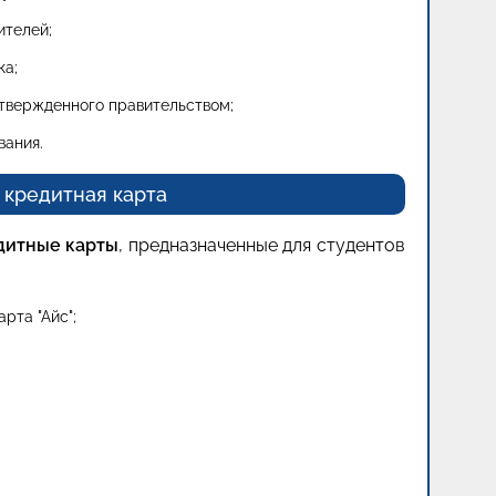
ителей;
ка;
 утвержденного правительством;
вания.
 кредитная карта
дитные карты
, предназначенные для студентов
рта "Айс";