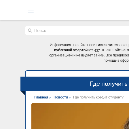
Probrokery - Только професси
Поиск по сайту
Информация на сайте носит исключительно с
публичной офертой
(ст. 437 ГК РФ). Сайт н
организацией и не выдаёт займы. Все предложе
помощь в офор
Где получить
Главная >
Новости >
Где получить кредит студенту