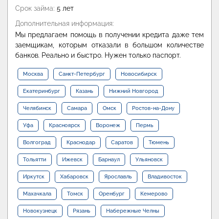
Срок займа:
5 лет
Дополнительная информация:
Мы предлагаем помощь в получении кредита даже тем
заемщикам, которым отказали в большом количестве
банков. Реально и быстро. Нужен только паспорт.
Москва
Санкт-Петербург
Новосибирск
Екатеринбург
Казань
Нижний Новгород
Челябинск
Самара
Омск
Ростов-на-Дону
Уфа
Красноярск
Воронеж
Пермь
Волгоград
Краснодар
Саратов
Тюмень
Тольятти
Ижевск
Барнаул
Ульяновск
Иркутск
Хабаровск
Ярославль
Владивосток
Махачкала
Томск
Оренбург
Кемерово
Новокузнецк
Рязань
Набережные Челны