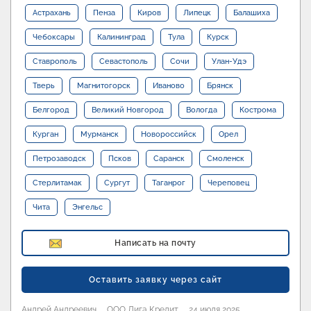
Астрахань
Пенза
Киров
Липецк
Балашиха
Чебоксары
Калининград
Тула
Курск
Ставрополь
Севастополь
Сочи
Улан-Удэ
Тверь
Магнитогорск
Иваново
Брянск
Белгород
Великий Новгород
Вологда
Кострома
Курган
Мурманск
Новороссийск
Орел
Петрозаводск
Псков
Саранск
Смоленск
Стерлитамак
Сургут
Таганрог
Череповец
Чита
Энгельс
Написать на почту
Оставить заявку через сайт
Андрей Андреевич
ООО Лига Кредит
24 июля 2025