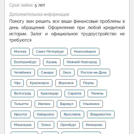
Срок займа:
5 лет
Дополнительная информация:
Помогу вам решить все ваши финансовые проблемы в
день обращения. Оформление при любой кредитной
истории. Залог и официальное трудоустройство не
требуются
Москва
Санкт-Петербург
Новосибирск
Екатеринбург
Казань
Нижний Новгород
Челябинск
Самара
Омск
Ростов-на-Дону
Уфа
Красноярск
Воронеж
Пермь
Волгоград
Краснодар
Саратов
Тюмень
Тольятти
Ижевск
Барнаул
Ульяновск
Иркутск
Хабаровск
Ярославль
Владивосток
Махачкала
Томск
Оренбург
Кемерово