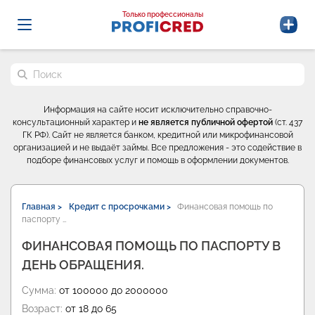
Probrokery - Только профессионалы
Только профессионалы
Поиск по сайту
Информация на сайте носит исключительно справочно-
консультационный характер и
не является публичной офертой
(ст. 437
ГК РФ). Сайт не является банком, кредитной или микрофинансовой
организацией и не выдаёт займы. Все предложения - это содействие в
подборе финансовых услуг и помощь в оформлении документов.
Главная >
Кредит с просрочками >
Финансовая помощь по
паспорту …
ФИНАНСОВАЯ ПОМОЩЬ ПО ПАСПОРТУ В
ДЕНЬ ОБРАЩЕНИЯ.
Сумма:
от 100000 до 2000000
Возраст:
от 18 до 65