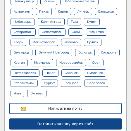
Новокузнецк
Рязань
Набережные Челны
Астрахань
Пенза
Киров
Липецк
Балашиха
Чебоксары
Калининград
Тула
Курск
Ставрополь
Севастополь
Сочи
Улан-Удэ
Тверь
Магнитогорск
Иваново
Брянск
Белгород
Великий Новгород
Вологда
Кострома
Курган
Мурманск
Новороссийск
Орел
Петрозаводск
Псков
Саранск
Смоленск
Стерлитамак
Сургут
Таганрог
Череповец
Чита
Энгельс
Написать на почту
Оставить заявку через сайт