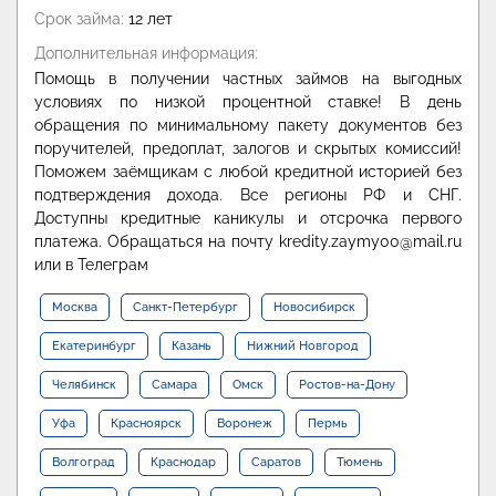
Срок займа:
12 лет
Дополнительная информация:
Помощь в получении частных займов на выгодных
условиях по низкой процентной ставке! В день
обращения по минимальному пакету документов без
поручителей, предоплат, залогов и скрытых комиссий!
Поможем заёмщикам с любой кредитной историей без
подтверждения дохода. Все регионы РФ и СНГ.
Доступны кредитные каникулы и отсрочка первого
платежа. Обращаться на почту kredity.zaymy00@mail.ru
или в Телеграм
Москва
Санкт-Петербург
Новосибирск
Екатеринбург
Казань
Нижний Новгород
Челябинск
Самара
Омск
Ростов-на-Дону
Уфа
Красноярск
Воронеж
Пермь
Волгоград
Краснодар
Саратов
Тюмень