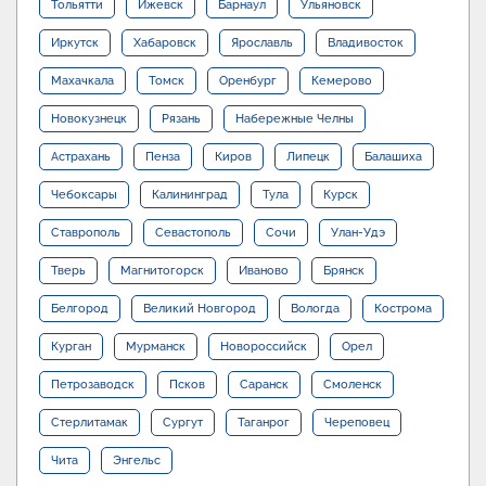
Тольятти
Ижевск
Барнаул
Ульяновск
Иркутск
Хабаровск
Ярославль
Владивосток
Махачкала
Томск
Оренбург
Кемерово
Новокузнецк
Рязань
Набережные Челны
Астрахань
Пенза
Киров
Липецк
Балашиха
Чебоксары
Калининград
Тула
Курск
Ставрополь
Севастополь
Сочи
Улан-Удэ
Тверь
Магнитогорск
Иваново
Брянск
Белгород
Великий Новгород
Вологда
Кострома
Курган
Мурманск
Новороссийск
Орел
Петрозаводск
Псков
Саранск
Смоленск
Стерлитамак
Сургут
Таганрог
Череповец
Чита
Энгельс