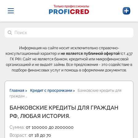
Probrokery - Только профессионалы
Только профессионалы
Поиск по сайту
Информация на сайте носит исключительно справочно-
консультационный характер и
не является публичной офертой
(ст. 437
ГК РФ). Сайт не является банком, кредитной или микрофинансовой
организацией и не выдаёт займы. Все предложения - это содействие в
подборе финансовых услуг и помощь в оформлении документов.
Главная >
Кредит с просрочками >
Банковские кредиты для
граждан …
БАНКОВСКИЕ КРЕДИТЫ ДЛЯ ГРАЖДАН
РФ, ЛЮБАЯ ИСТОРИЯ.
Сумма:
от 100000 до 2000000
Возраст:
от 18 до 70