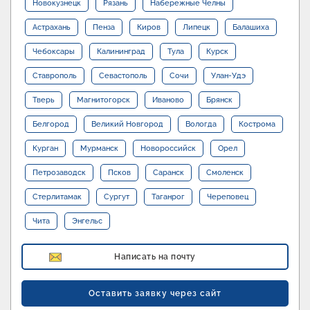
Новокузнецк
Рязань
Набережные Челны
Астрахань
Пенза
Киров
Липецк
Балашиха
Чебоксары
Калининград
Тула
Курск
Ставрополь
Севастополь
Сочи
Улан-Удэ
Тверь
Магнитогорск
Иваново
Брянск
Белгород
Великий Новгород
Вологда
Кострома
Курган
Мурманск
Новороссийск
Орел
Петрозаводск
Псков
Саранск
Смоленск
Стерлитамак
Сургут
Таганрог
Череповец
Чита
Энгельс
Написать на почту
Оставить заявку через сайт