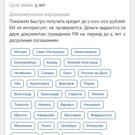
Срок займа:
5 лет
Дополнительная информация:
Поможем быстро получить кредит до 2 000 000 рублей.
КИ не интересует, не проверяется. Деньги выдаются по
двум документам гражданам РФ на период до 5 лет с
досрочным погашением.
Москва
Санкт-Петербург
Новосибирск
Екатеринбург
Казань
Нижний Новгород
Челябинск
Самара
Омск
Ростов-на-Дону
Уфа
Красноярск
Воронеж
Пермь
Волгоград
Краснодар
Саратов
Тюмень
Тольятти
Ижевск
Барнаул
Ульяновск
Иркутск
Хабаровск
Ярославль
Владивосток
Махачкала
Томск
Оренбург
Кемерово