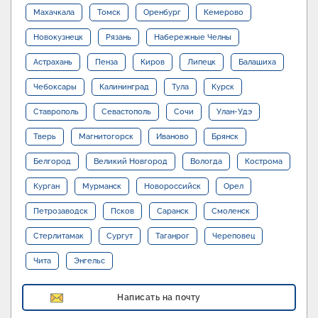
Махачкала
Томск
Оренбург
Кемерово
Новокузнецк
Рязань
Набережные Челны
Астрахань
Пенза
Киров
Липецк
Балашиха
Чебоксары
Калининград
Тула
Курск
Ставрополь
Севастополь
Сочи
Улан-Удэ
Тверь
Магнитогорск
Иваново
Брянск
Белгород
Великий Новгород
Вологда
Кострома
Курган
Мурманск
Новороссийск
Орел
Петрозаводск
Псков
Саранск
Смоленск
Стерлитамак
Сургут
Таганрог
Череповец
Чита
Энгельс
Написать на почту