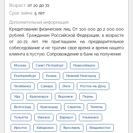
Возраст:
от 20 до 72
Срок займа:
5 лет
Дополнительная информация:
Кредитование физических лиц. От 100 000 до 2 000 000
рублей. Гражданам Российской Федерации, в возрасте
от 20-72 лет. Не приглашаем на предварительное
собеседование и не тратим свое время и время нашего
клиента в пустую. Сопровождение в банк на получение
Москва
Санкт-Петербург
Новосибирск
Екатеринбург
Казань
Нижний Новгород
Челябинск
Самара
Омск
Ростов-на-Дону
Уфа
Красноярск
Воронеж
Пермь
Волгоград
Краснодар
Саратов
Тюмень
Тольятти
Ижевск
Барнаул
Ульяновск
Иркутск
Хабаровск
Ярославль
Владивосток