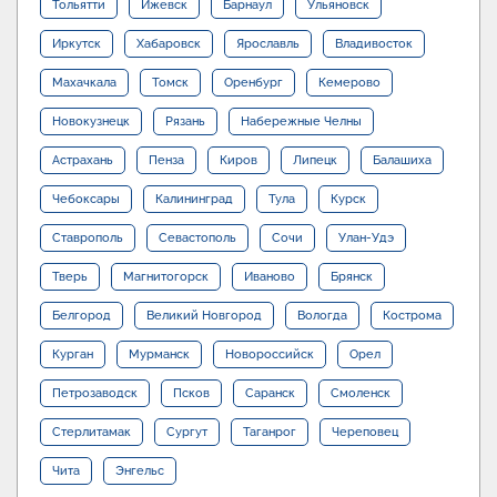
Тольятти
Ижевск
Барнаул
Ульяновск
Иркутск
Хабаровск
Ярославль
Владивосток
Махачкала
Томск
Оренбург
Кемерово
Новокузнецк
Рязань
Набережные Челны
Астрахань
Пенза
Киров
Липецк
Балашиха
Чебоксары
Калининград
Тула
Курск
Ставрополь
Севастополь
Сочи
Улан-Удэ
Тверь
Магнитогорск
Иваново
Брянск
Белгород
Великий Новгород
Вологда
Кострома
Курган
Мурманск
Новороссийск
Орел
Петрозаводск
Псков
Саранск
Смоленск
Стерлитамак
Сургут
Таганрог
Череповец
Чита
Энгельс