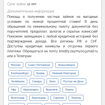
Срок займа:
12 лет
Дополнительная информация:
Помощь в получении частных займов на выгодных
условиях по низкой процентной ставке! В день
обращения по минимальному пакету документов без
поручителей, предоплат, залогов и скрытых комиссий!
Поможем заёмщикам с любой кредитной историей без
подтверждения дохода. Все регионы РФ и СНГ.
Доступны кредитные каникулы и отсрочка первого
платежа. Обращаться на почту kredity.zaymy00@mail.ru
или в Телеграм
Москва
Санкт-Петербург
Новосибирск
Екатеринбург
Казань
Нижний Новгород
Челябинск
Самара
Омск
Ростов-на-Дону
Уфа
Красноярск
Воронеж
Пермь
Волгоград
Краснодар
Саратов
Тюмень