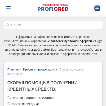
Probrokery - Только профессионалы
Только профессионалы
Поиск по сайту
Информация на сайте носит исключительно справочно-
консультационный характер и
не является публичной офертой
(ст. 437
ГК РФ). Сайт не является банком, кредитной или микрофинансовой
организацией и не выдаёт займы. Все предложения - это содействие в
подборе финансовых услуг и помощь в оформлении документов.
Главная >
Кредит с просрочками >
Скорая помощь в
получении …
СКОРАЯ ПОМОЩЬ В ПОЛУЧЕНИИ
КРЕДИТНЫХ СРЕДСТВ.
Сумма:
от 100000 до 2000000
Возраст:
от 18 до 70