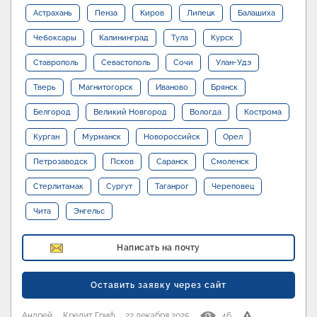
Астрахань
Пенза
Киров
Липецк
Балашиха
Чебоксары
Калининград
Тула
Курск
Ставрополь
Севастополь
Сочи
Улан-Удэ
Тверь
Магнитогорск
Иваново
Брянск
Белгород
Великий Новгород
Вологда
Кострома
Курган
Мурманск
Новороссийск
Орел
Петрозаводск
Псков
Саранск
Смоленск
Стерлитамак
Сургут
Таганрог
Череповец
Чита
Энгельс
Написать на почту
Оставить заявку через сайт
Андрей
Кредит Гриф
22 декабря 2025
46