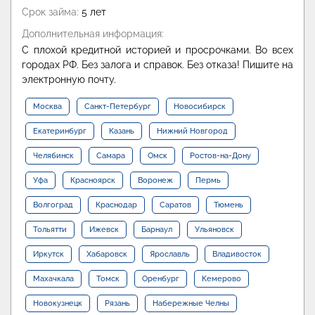
Срок займа:
5 лет
Дополнительная информация:
С плохой кредитной историей и просрочками. Во всех
городах РФ. Без залога и справок. Без отказа! Пишите на
электронную почту.
Москва
Санкт-Петербург
Новосибирск
Екатеринбург
Казань
Нижний Новгород
Челябинск
Самара
Омск
Ростов-на-Дону
Уфа
Красноярск
Воронеж
Пермь
Волгоград
Краснодар
Саратов
Тюмень
Тольятти
Ижевск
Барнаул
Ульяновск
Иркутск
Хабаровск
Ярославль
Владивосток
Махачкала
Томск
Оренбург
Кемерово
Новокузнецк
Рязань
Набережные Челны