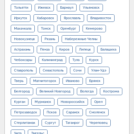
Тольятти
Ижевск
Барнаул
Ульяновск
Иркутск
Хабаровск
Ярославль
Владивосток
Махачкала
Томск
Оренбург
Кемерово
Новокузнецк
Рязань
Набережные Челны
Астрахань
Пенза
Киров
Липецк
Балашиха
Чебоксары
Калининград
Тула
Курск
Ставрополь
Севастополь
Сочи
Улан-Удэ
Тверь
Магнитогорск
Иваново
Брянск
Белгород
Великий Новгород
Вологда
Кострома
Курган
Мурманск
Новороссийск
Орел
Петрозаводск
Псков
Саранск
Смоленск
Стерлитамак
Сургут
Таганрог
Череповец
Чита
Энгельс