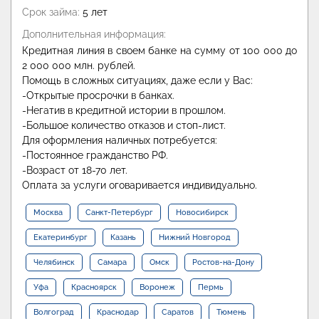
Срок займа:
5 лет
Дополнительная информация:
Кредитная линия в своем банке на сумму от 100 000 до
2 000 000 млн. рублей.
Помощь в сложных ситуациях, даже если у Вас:
-Открытые просрочки в банках.
-Негатив в кредитной истории в прошлом.
-Большое количество отказов и стоп-лист.
Для оформления наличных потребуется:
-Постоянное гражданство РФ.
-Возраст от 18-70 лет.
Оплата за услуги оговаривается индивидуально.
Москва
Санкт-Петербург
Новосибирск
Екатеринбург
Казань
Нижний Новгород
Челябинск
Самара
Омск
Ростов-на-Дону
Уфа
Красноярск
Воронеж
Пермь
Волгоград
Краснодар
Саратов
Тюмень