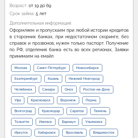
Возраст:
от 19 до 69
Срок займа:
5 лет
Дополнительная информация:
Оформляем и пропускаем при любой истории кредитов
в сторонних банках, при недостаточном скоринге, без
справок и прозвонов, нужен только паспорт. Получение
по РФ, отделения банка есть во всех регионах, Заявки
принимаем на емайл
Москва
Санкт-Петербург
Новосибирск
Екатеринбург
Казань
Нижний Новгород
Челябинск
Самара
Омск
Ростов-на-Дону
Уфа
Красноярск
Воронеж
Пермь
Волгоград
Краснодар
Саратов
Тюмень
Тольятти
Ижевск
Барнаул
Ульяновск
Иркутск
Хабаровск
Ярославль
Владивосток