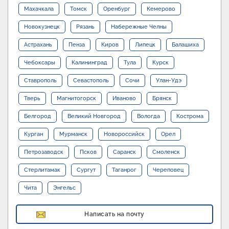
Махачкала
Томск
Оренбург
Кемерово
Новокузнецк
Рязань
Набережные Челны
Астрахань
Пенза
Киров
Липецк
Балашиха
Чебоксары
Калининград
Тула
Курск
Ставрополь
Севастополь
Сочи
Улан-Удэ
Тверь
Магнитогорск
Иваново
Брянск
Белгород
Великий Новгород
Вологда
Кострома
Курган
Мурманск
Новороссийск
Орел
Петрозаводск
Псков
Саранск
Смоленск
Стерлитамак
Сургут
Таганрог
Череповец
Чита
Энгельс
Написать на почту