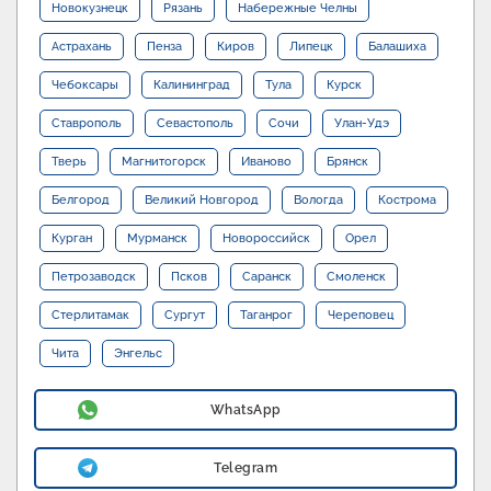
Новокузнецк
Рязань
Набережные Челны
Астрахань
Пенза
Киров
Липецк
Балашиха
Чебоксары
Калининград
Тула
Курск
Ставрополь
Севастополь
Сочи
Улан-Удэ
Тверь
Магнитогорск
Иваново
Брянск
Белгород
Великий Новгород
Вологда
Кострома
Курган
Мурманск
Новороссийск
Орел
Петрозаводск
Псков
Саранск
Смоленск
Стерлитамак
Сургут
Таганрог
Череповец
Чита
Энгельс
WhatsApp
Telegram