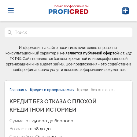
Probrokery - Только профессионалы
Только профессионалы
Поиск по сайту
Информация на сайте носит исключительно справочно-
консультационный характер и
не является публичной офертой
(ст. 437
ГК РФ). Сайт не является банком, кредитной или микрофинансовой
организацией и не выдаёт займы. Все предложения - это содействие в
подборе финансовых услуг и помощь в оформлении документов.
Главная >
Кредит с просрочками >
Кредит без отказа с …
КРЕДИТ БЕЗ ОТКАЗА С ПЛОХОЙ
КРЕДИТНОЙ ИСТОРИЕЙ
Сумма:
от 250000 до 6000000
Возраст:
от 18 до 70
Срок займа:
От 1 до 10 лет