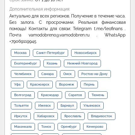
Дополнительная информация:
Актуально для всех регионов. Получение в течение часа.
Без залога. С просрочками. Реальная финансовая
помощь! Контакты для связи: Telegram t.me/leofinans .
Почта vamodobreno@vamodobren.ru . WhatsApp
+79069119945
Москва
Санкт-Петербург
Новосибирск
Екатеринбург
Казань
Нижний Новгород
Челябинск
Самара
Омск
Ростов-на-Дону
Уфа
Красноярск
Воронеж
Пермь
Волгоград
Краснодар
Саратов
Тюмень
Тольятти
Ижевск
Барнаул
Ульяновск
Иркутск
Хабаровск
Ярославль
Владивосток
Махачкала
Томск
Оренбург
Кемерово