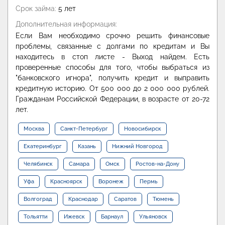
Срок займа:
5 лет
Дополнительная информация:
Если Вам необходимо срочно решить финансовые
проблемы, связанные с долгами по кредитам и Вы
находитесь в стоп листе - Выход найдем. Есть
проверенные способы для того, чтобы выбраться из
"банковского игнора", получить кредит и выправить
кредитную историю. От 500 000 до 2 000 000 рублей.
Гражданам Российской Федерации, в возрасте от 20-72
лет.
Москва
Санкт-Петербург
Новосибирск
Екатеринбург
Казань
Нижний Новгород
Челябинск
Самара
Омск
Ростов-на-Дону
Уфа
Красноярск
Воронеж
Пермь
Волгоград
Краснодар
Саратов
Тюмень
Тольятти
Ижевск
Барнаул
Ульяновск