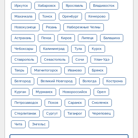
Иркутск
Хабаровск
Ярославль
Владивосток
Махачкала
Томск
Оренбург
Кемерово
Новокузнецк
Рязань
Набережные Челны
Астрахань
Пенза
Киров
Липецк
Балашиха
Чебоксары
Калининград
Тула
Курск
Ставрополь
Севастополь
Сочи
Улан-Удэ
Тверь
Магнитогорск
Иваново
Брянск
Белгород
Великий Новгород
Вологда
Кострома
Курган
Мурманск
Новороссийск
Орел
Петрозаводск
Псков
Саранск
Смоленск
Стерлитамак
Сургут
Таганрог
Череповец
Чита
Энгельс