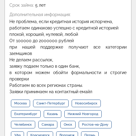
Срок займа:
5 лет
Дополнительная информация:
Не проблема, если кредитная история испорчена,
работаем одинаково успешно с кредитной историей
плохой, хорошей, нулевой, любой
От 100000 до 2000000 рублей
при нашей поддержке получают все категории
заемщиков
Не делаем рассылок,
заявку подаем только в один банк,
в котором можем обойти формальности и строгие
проверки
Работаем во всех регионах страны.
Заявки принимаем на контактный емайл
Москва
Санкт-Петербург
Новосибирск
Екатеринбург
Казань
Нижний Новгород
Челябинск
Самара
Омск
Ростов-на-Дону
Уфа
Красноярск
Воронеж
Пермь