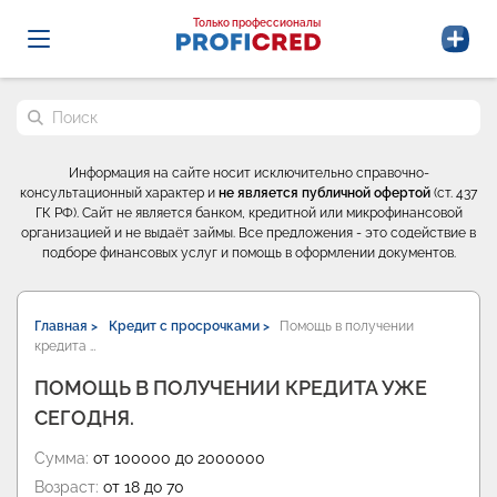
Probrokery - Только профессионалы
Только профессионалы
Поиск по сайту
Информация на сайте носит исключительно справочно-
консультационный характер и
не является публичной офертой
(ст. 437
ГК РФ). Сайт не является банком, кредитной или микрофинансовой
организацией и не выдаёт займы. Все предложения - это содействие в
подборе финансовых услуг и помощь в оформлении документов.
Главная >
Кредит с просрочками >
Помощь в получении
кредита …
ПОМОЩЬ В ПОЛУЧЕНИИ КРЕДИТА УЖЕ
СЕГОДНЯ.
Сумма:
от 100000 до 2000000
Возраст:
от 18 до 70