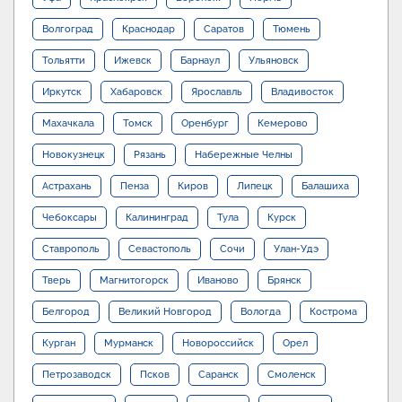
Волгоград
Краснодар
Саратов
Тюмень
Тольятти
Ижевск
Барнаул
Ульяновск
Иркутск
Хабаровск
Ярославль
Владивосток
Махачкала
Томск
Оренбург
Кемерово
Новокузнецк
Рязань
Набережные Челны
Астрахань
Пенза
Киров
Липецк
Балашиха
Чебоксары
Калининград
Тула
Курск
Ставрополь
Севастополь
Сочи
Улан-Удэ
Тверь
Магнитогорск
Иваново
Брянск
Белгород
Великий Новгород
Вологда
Кострома
Курган
Мурманск
Новороссийск
Орел
Петрозаводск
Псков
Саранск
Смоленск