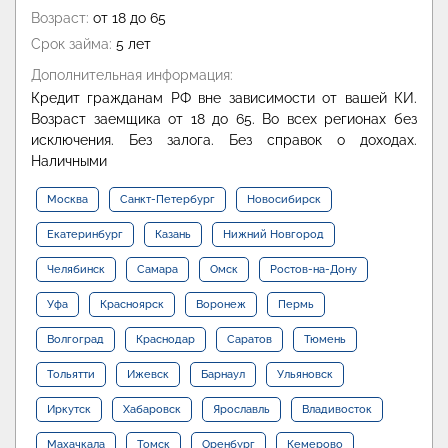
Возраст:
от 18 до 65
Срок займа:
5 лет
Дополнительная информация:
Кредит гражданам РФ вне зависимости от вашей КИ.
Возраст заемщика от 18 до 65. Во всех регионах без
исключения. Без залога. Без справок о доходах.
Наличными
Москва
Санкт-Петербург
Новосибирск
Екатеринбург
Казань
Нижний Новгород
Челябинск
Самара
Омск
Ростов-на-Дону
Уфа
Красноярск
Воронеж
Пермь
Волгоград
Краснодар
Саратов
Тюмень
Тольятти
Ижевск
Барнаул
Ульяновск
Иркутск
Хабаровск
Ярославль
Владивосток
Махачкала
Томск
Оренбург
Кемерово