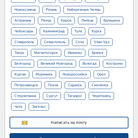
Новокузнецк
Рязань
Набережные Челны
Астрахань
Пенза
Киров
Липецк
Балашиха
Чебоксары
Калининград
Тула
Курск
Ставрополь
Севастополь
Сочи
Улан-Удэ
Тверь
Магнитогорск
Иваново
Брянск
Белгород
Великий Новгород
Вологда
Кострома
Курган
Мурманск
Новороссийск
Орел
Петрозаводск
Псков
Саранск
Смоленск
Стерлитамак
Сургут
Таганрог
Череповец
Чита
Энгельс
Написать на почту