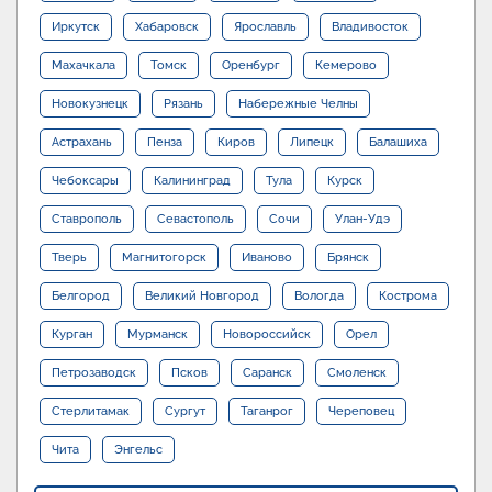
Иркутск
Хабаровск
Ярославль
Владивосток
Махачкала
Томск
Оренбург
Кемерово
Новокузнецк
Рязань
Набережные Челны
Астрахань
Пенза
Киров
Липецк
Балашиха
Чебоксары
Калининград
Тула
Курск
Ставрополь
Севастополь
Сочи
Улан-Удэ
Тверь
Магнитогорск
Иваново
Брянск
Белгород
Великий Новгород
Вологда
Кострома
Курган
Мурманск
Новороссийск
Орел
Петрозаводск
Псков
Саранск
Смоленск
Стерлитамак
Сургут
Таганрог
Череповец
Чита
Энгельс