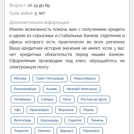
Возраст:
от 19 до 69
Срок займа:
5 лет
Дополнительная информация:
Имеем возможность помочь вам с получением кредита
в одном из серьезных и стабильных банков, отделения и
офисы которого есть практически во всех регионах
Ваша кредитная история значения не имеет, если у вас
нет кредитных обязательств перед нашим банком.
Оформление производим под ключ, обращайтесь на
электронную почту
Москва
Санкт-Петербург
Новосибирск
Екатеринбург
Казань
Нижний Новгород
Челябинск
Самара
Омск
Ростов-на-Дону
Уфа
Красноярск
Воронеж
Пермь
Волгоград
Краснодар
Саратов
Тюмень
Тольятти
Ижевск
Барнаул
Ульяновск