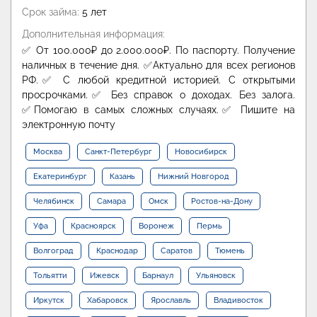
Срок займа:
5 лет
Дополнительная информация:
✅ От 100.000₽ до 2.000.000₽. По паспорту. Получение
наличных в течение дня. ✅Актуально для всех регионов
РФ.✅ С любой кредитной историей. С открытыми
просрочками.✅ Без справок о доходах. Без залога.
✅Помогаю в самых сложных случаях.✅ Пишите на
электронную почту
Москва
Санкт-Петербург
Новосибирск
Екатеринбург
Казань
Нижний Новгород
Челябинск
Самара
Омск
Ростов-на-Дону
Уфа
Красноярск
Воронеж
Пермь
Волгоград
Краснодар
Саратов
Тюмень
Тольятти
Ижевск
Барнаул
Ульяновск
Иркутск
Хабаровск
Ярославль
Владивосток