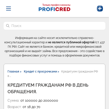
Probrokery - Только профессионалы
Только профессионалы
Поиск по сайту
Информация на сайте носит исключительно справочно-
консультационный характер и
не является публичной офертой
(ст. 437
ГК РФ). Сайт не является банком, кредитной или микрофинансовой
организацией и не выдаёт займы. Все предложения - это содействие в
подборе финансовых услуг и помощь в оформлении документов.
Главная >
Кредит с просрочками >
Кредитуем гражданам РФ
в …
КРЕДИТУЕМ ГРАЖДАНАМ РФ В ДЕНЬ
ОБРАЩЕНИЯ.
Сумма:
от 100000 до 2000000
Возраст:
от 18 до 70