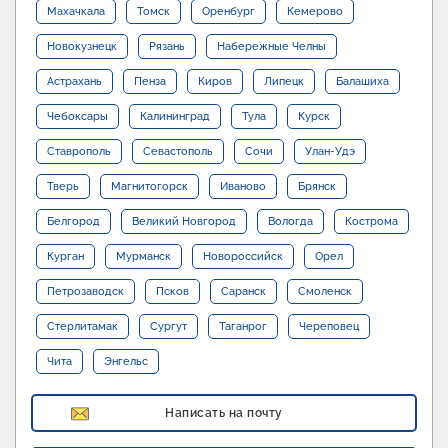
Махачкала
Томск
Оренбург
Кемерово
Новокузнецк
Рязань
Набережные Челны
Астрахань
Пенза
Киров
Липецк
Балашиха
Чебоксары
Калининград
Тула
Курск
Ставрополь
Севастополь
Сочи
Улан-Удэ
Тверь
Магнитогорск
Иваново
Брянск
Белгород
Великий Новгород
Вологда
Кострома
Курган
Мурманск
Новороссийск
Орел
Петрозаводск
Псков
Саранск
Смоленск
Стерлитамак
Сургут
Таганрог
Череповец
Чита
Энгельс
Написать на почту