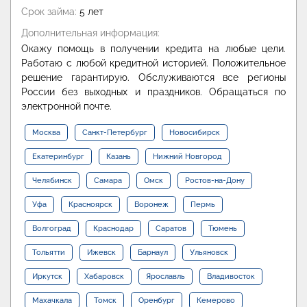
Срок займа:
5 лет
Дополнительная информация:
Окажу помощь в получении кредита на любые цели.
Работаю с любой кредитной историей. Положительное
решение гарантирую. Обслуживаются все регионы
России без выходных и праздников. Обращаться по
электронной почте.
Москва
Санкт-Петербург
Новосибирск
Екатеринбург
Казань
Нижний Новгород
Челябинск
Самара
Омск
Ростов-на-Дону
Уфа
Красноярск
Воронеж
Пермь
Волгоград
Краснодар
Саратов
Тюмень
Тольятти
Ижевск
Барнаул
Ульяновск
Иркутск
Хабаровск
Ярославль
Владивосток
Махачкала
Томск
Оренбург
Кемерово