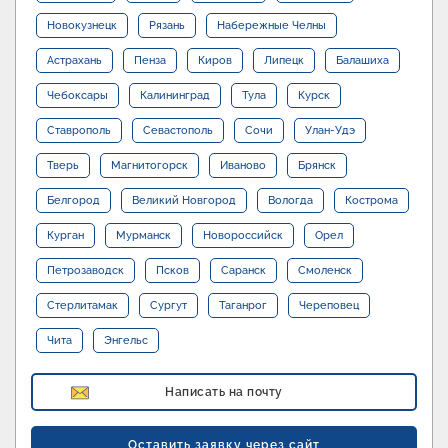
Новокузнецк
Рязань
Набережные Челны
Астрахань
Пенза
Киров
Липецк
Балашиха
Чебоксары
Калининград
Тула
Курск
Ставрополь
Севастополь
Сочи
Улан-Удэ
Тверь
Магнитогорск
Иваново
Брянск
Белгород
Великий Новгород
Вологда
Кострома
Курган
Мурманск
Новороссийск
Орел
Петрозаводск
Псков
Саранск
Смоленск
Стерлитамак
Сургут
Таганрог
Череповец
Чита
Энгельс
Написать на почту
Оставить заявку через сайт