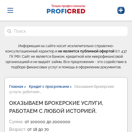
Probrokery - Только профессионалы
Только профессионалы
Поиск по сайту
Информация на сайте носит исключительно справочно-
консультационный характер и
не является публичной офертой
(ст. 437
ГК РФ). Сайт не является банком, кредитной или микрофинансовой
организацией и не выдаёт займы. Все предложения - это содействие в
подборе финансовых услуг и помощь в оформлении документов.
Главная >
Кредит с просрочками >
Оказываем брокерские
услуги, работаем …
ОКАЗЫВАЕМ БРОКЕРСКИЕ УСЛУГИ,
РАБОТАЕМ С ЛЮБОЙ ИСТОРИЕЙ.
Сумма:
от 100000 до 2000000
Возраст:
от 18 до 70