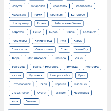
Иркутск
Хабаровск
Ярославль
Владивосток
Махачкала
Томск
Оренбург
Кемерово
Новокузнецк
Рязань
Набережные Челны
Астрахань
Пенза
Киров
Липецк
Балашиха
Чебоксары
Калининград
Тула
Курск
Ставрополь
Севастополь
Сочи
Улан-Удэ
Тверь
Магнитогорск
Иваново
Брянск
Белгород
Великий Новгород
Вологда
Кострома
Курган
Мурманск
Новороссийск
Орел
Петрозаводск
Псков
Саранск
Смоленск
Стерлитамак
Сургут
Таганрог
Череповец
Чита
Энгельс