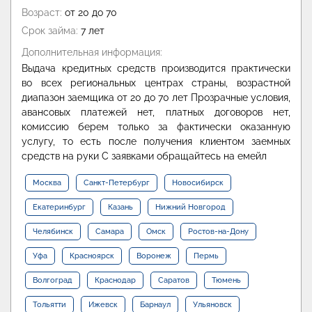
Возраст:
от 20 до 70
Срок займа:
7 лет
Дополнительная информация:
Выдача кредитных средств производится практически
во всех региональных центрах страны, возрастной
диапазон заемщика от 20 до 70 лет Прозрачные условия,
авансовых платежей нет, платных договоров нет,
комиссию берем только за фактически оказанную
услугу, то есть после получения клиентом заемных
средств на руки С заявками обращайтесь на емейл
Москва
Санкт-Петербург
Новосибирск
Екатеринбург
Казань
Нижний Новгород
Челябинск
Самара
Омск
Ростов-на-Дону
Уфа
Красноярск
Воронеж
Пермь
Волгоград
Краснодар
Саратов
Тюмень
Тольятти
Ижевск
Барнаул
Ульяновск