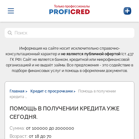
Probrokery - Только профессионалы
Только профессионалы
Поиск по сайту
Информация на сайте носит исключительно справочно-
консультационный характер и
не является публичной офертой
(ст. 437
ГК РФ). Сайт не является банком, кредитной или микрофинансовой
организацией и не выдаёт займы. Все предложения - это содействие в
подборе финансовых услуг и помощь в оформлении документов.
Главная >
Кредит с просрочками >
Помощь в получении
кредита …
ПОМОЩЬ В ПОЛУЧЕНИИ КРЕДИТА УЖЕ
СЕГОДНЯ.
Сумма:
от 100000 до 2000000
Возраст:
от 18 до 70