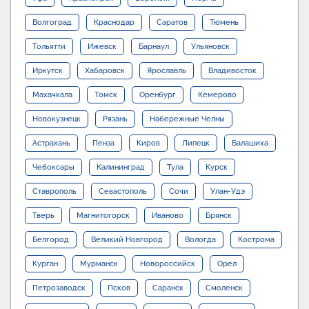
Волгоград
Краснодар
Саратов
Тюмень
Тольятти
Ижевск
Барнаул
Ульяновск
Иркутск
Хабаровск
Ярославль
Владивосток
Махачкала
Томск
Оренбург
Кемерово
Новокузнецк
Рязань
Набережные Челны
Астрахань
Пенза
Киров
Липецк
Балашиха
Чебоксары
Калининград
Тула
Курск
Ставрополь
Севастополь
Сочи
Улан-Удэ
Тверь
Магнитогорск
Иваново
Брянск
Белгород
Великий Новгород
Вологда
Кострома
Курган
Мурманск
Новороссийск
Орел
Петрозаводск
Псков
Саранск
Смоленск