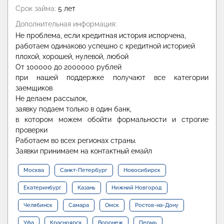
Срок займа:
5 лет
Дополнительная информация:
Не проблема, если кредитная история испорчена,
работаем одинаково успешно с кредитной историей
плохой, хорошей, нулевой, любой
От 100000 до 2000000 рублей
при нашей поддержке получают все категории
заемщиков
Не делаем рассылок,
заявку подаем только в один банк,
в котором можем обойти формальности и строгие
проверки
Работаем во всех регионах страны.
Заявки принимаем на контактный емайл
Москва
Санкт-Петербург
Новосибирск
Екатеринбург
Казань
Нижний Новгород
Челябинск
Самара
Омск
Ростов-на-Дону
Уфа
Красноярск
Воронеж
Пермь