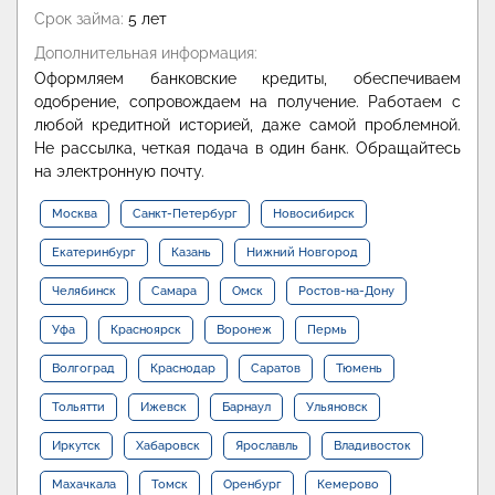
Срок займа:
5 лет
Дополнительная информация:
Оформляем банковские кредиты, обеспечиваем
одобрение, сопровождаем на получение. Работаем с
любой кредитной историей, даже самой проблемной.
Не рассылка, четкая подача в один банк. Обращайтесь
на электронную почту.
Москва
Санкт-Петербург
Новосибирск
Екатеринбург
Казань
Нижний Новгород
Челябинск
Самара
Омск
Ростов-на-Дону
Уфа
Красноярск
Воронеж
Пермь
Волгоград
Краснодар
Саратов
Тюмень
Тольятти
Ижевск
Барнаул
Ульяновск
Иркутск
Хабаровск
Ярославль
Владивосток
Махачкала
Томск
Оренбург
Кемерово