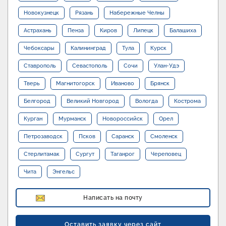
Новокузнецк
Рязань
Набережные Челны
Астрахань
Пенза
Киров
Липецк
Балашиха
Чебоксары
Калининград
Тула
Курск
Ставрополь
Севастополь
Сочи
Улан-Удэ
Тверь
Магнитогорск
Иваново
Брянск
Белгород
Великий Новгород
Вологда
Кострома
Курган
Мурманск
Новороссийск
Орел
Петрозаводск
Псков
Саранск
Смоленск
Стерлитамак
Сургут
Таганрог
Череповец
Чита
Энгельс
Написать на почту
Оставить заявку через сайт