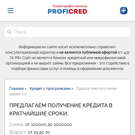
Probrokery - Только профессионалы
Только профессионалы
Поиск по сайту
Информация на сайте носит исключительно справочно-
консультационный характер и
не является публичной офертой
(ст. 437
ГК РФ). Сайт не является банком, кредитной или микрофинансовой
организацией и не выдаёт займы. Все предложения - это содействие в
подборе финансовых услуг и помощь в оформлении документов.
Главная >
Кредит с просрочками >
Предлагаем получение
кредита в …
ПРЕДЛАГАЕМ ПОЛУЧЕНИЕ КРЕДИТА В
КРАТЧАЙШИЕ СРОКИ.
Сумма:
от 100000 до 2000000
Возраст:
от 19 до 70